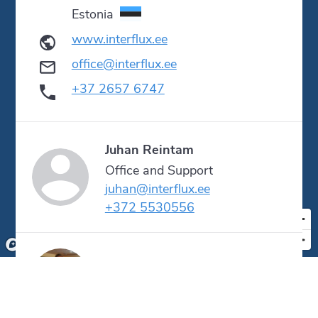
Estonia
www.interflux.ee
office@interflux.ee
+37 2657 6747
Juhan Reintam
Office and Support
juhan@interflux.ee
+372 5530556
Anders Alkjær
Sales Manager